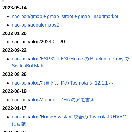
2023-05-14
nao-pon
​/
gmap + gmap_street + gmap_insertmarker
nao-pon
​/
googlemaps2
2023-01-20
nao-pon/​blog/​2023-01-20
2022-09-22
nao-pon
​/
blog
​/
ESP32 + ESPHome の Bluetooth Proxy で
SwitchBot Mater
2022-08-26
nao-pon
​/
blog
​/
独自ビルドの Tasmota を 12.1.1 へ
2022-08-19
nao-pon
​/
blog
​/
Zigbee + ZHA のメモ書き
2022-01-17
nao-pon
​/
blog
​/
HomeAssistant 統合の Tasmota-IRHVAC
に貢献