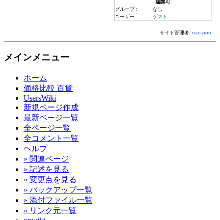
編集可
グループ :
なし
ユーザー :
ゲスト
サイト管理者:
nao-pon
メインメニュー
ホーム
価格比較 百貨
UsersWiki
新規ページ作成
最新ページ一覧
全ページ一覧
全コメント一覧
ヘルプ
» 関連ページ
» 記述を見る
» 変更点を見る
» バックアップ一覧
» 添付ファイル一覧
» リンク元一覧