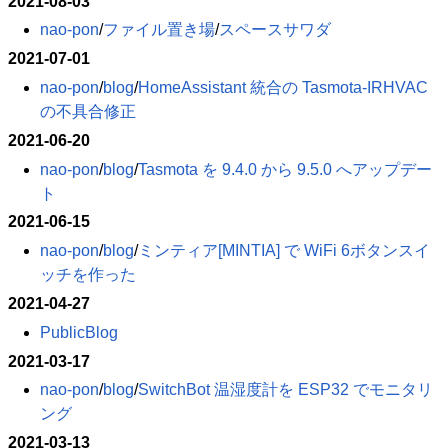
2021-08-03
nao-pon
​/
ファイル置き場
​/
スペースサワダ
2021-07-01
nao-pon
​/
blog
​/
HomeAssistant 統合の Tasmota-IRHVAC
の不具合修正
2021-06-20
nao-pon
​/
blog
​/
Tasmota を 9.4.0 から 9.5.0 へアップデー
ト
2021-06-15
nao-pon
​/
blog
​/
ミンティア[MINTIA] で WiFi 6ボタンスイ
ッチを作った
2021-04-27
PublicBlog
2021-03-17
nao-pon
​/
blog
​/
SwitchBot 温湿度計を ESP32 でモニタリ
ング
2021-03-13