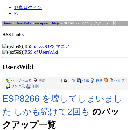
簡単ログイン
PC
Home
>
UsersWiki
>
nao-pon
>
blog
> 2023-01-20 のバックアップ一覧
RSS Links
RSS of XOOPS マニア
RSS of UsersWiki
UsersWiki
ページへ戻る
履歴
|
一覧
検索
最新
ヘルプ
リンク元
印刷
ESP8266 を壊してしまいまし
た しかも続けて2回も
のバッ
クアップ一覧