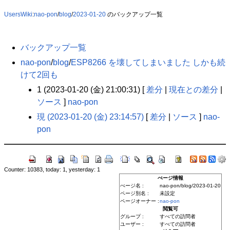
UsersWiki
:
nao-pon
/
blog
/
2023-01-20
のバックアップ一覧
バックアップ一覧
nao-pon
​/
blog
​/
ESP8266 を壊してしまいました しかも続
けて2回も
1 (2023-01-20 (金) 21:00:31) [
差分
|
現在との差分
|
ソース
]
nao-pon
現 (2023-01-20 (金) 23:14:57)
[
差分
|
ソース
]
nao-
pon
Counter: 10383, today: 1, yesterday: 1
ぺージ情報
ぺージ名 :
nao-pon/blog/2023-01-20
ページ別名 :
未設定
ページオーナー :
nao-pon
閲覧可
グループ :
すべての訪問者
ユーザー :
すべての訪問者